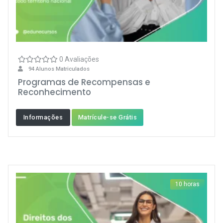
0 Avaliações
94 Alunos Matriculados
Programas de Recompensas e
Reconhecimento
Matrícule-se Grátis
Informações
10 horas