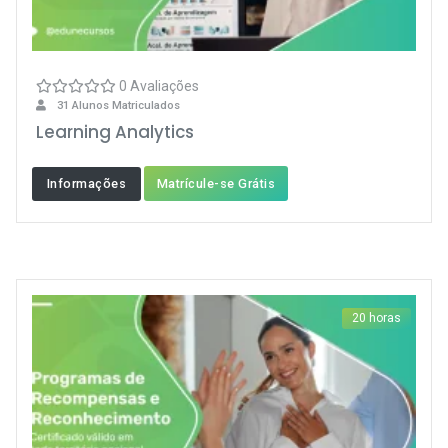
0 Avaliações
31 Alunos Matriculados
Learning Analytics
Matrícule-se Grátis
Informações
20 horas