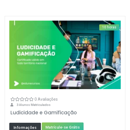
10 horas
0 Avaliações
3 Alunos Matriculados
Ludicidade e Gamificação
Matrícule-se Grátis
Informações