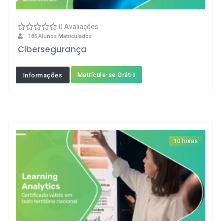
0 Avaliações
185 Alunos Matriculados
Cibersegurança
Matrícule-se Grátis
Informações
10 horas