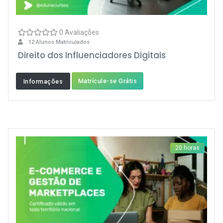
0 Avaliações
12 Alunos Matriculados
Direito dos Influenciadores Digitais
Matrícule-se Grátis
Informações
20 horas