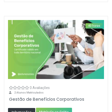
40 horas
0 Avaliações
2 Alunos Matriculados
Gestão de Benefícios Corporativos
Matrícule-se Grátis