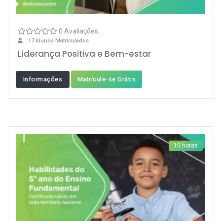
0 Avaliações
17 Alunos Matriculados
Liderança Positiva e Bem-estar
Matrícule-se Grátis
Informações
10 horas