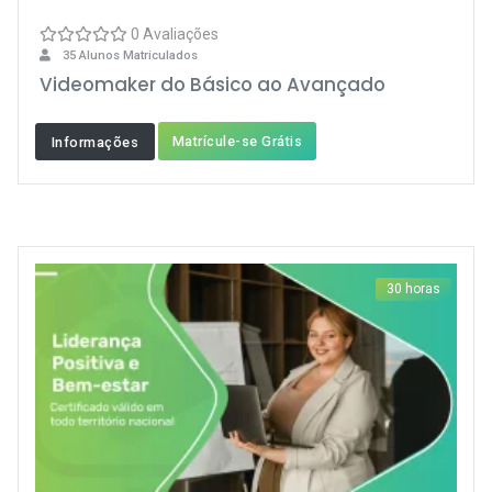
0 Avaliações
35 Alunos Matriculados
Videomaker do Básico ao Avançado
Matrícule-se Grátis
Informações
30 horas