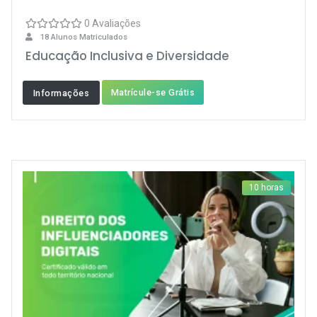
0 Avaliações
18 Alunos Matriculados
Educação Inclusiva e Diversidade
Matrícule-se Grátis
Informações
10 horas