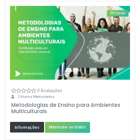
30 horas
0 Avaliações
2 Alunos Matriculados
Metodologias de Ensino para Ambientes
Multiculturais
Matrícule-se Grátis
Informações