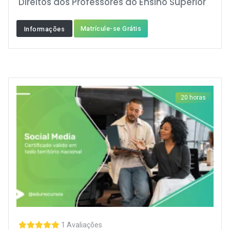
Direitos dos Professores do Ensino Superior
Matrícule-se Grátis
Informações
20 horas
1 Avaliações