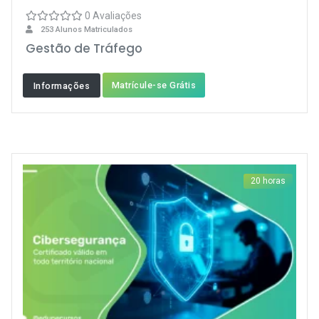
0 Avaliações
253 Alunos Matriculados
Gestão de Tráfego
Matrícule-se Grátis
Informações
20 horas