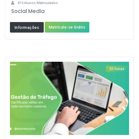
413 Alunos Matriculados
Social Media
Matrícule-se Grátis
Informações
20 horas