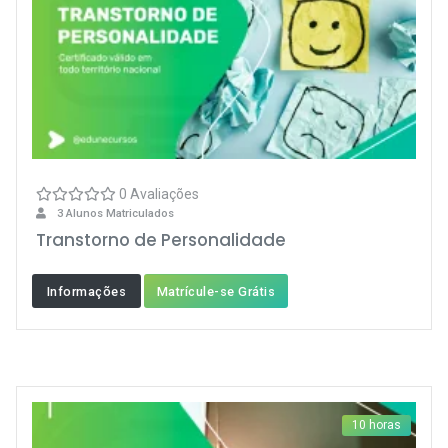
0 Avaliações
3 Alunos Matriculados
Transtorno de Personalidade
Matrícule-se Grátis
Informações
10 horas