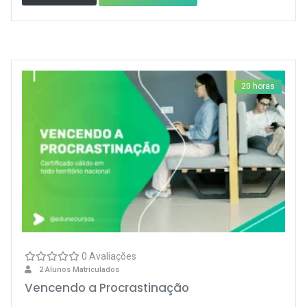
20 horas
0 Avaliações
2 Alunos Matriculados
Vencendo a Procrastinação