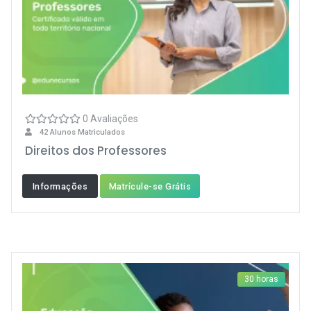
0 Avaliações
42 Alunos Matriculados
Direitos dos Professores
Matrícule-se Grátis
Informações
30 horas