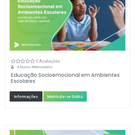
0 Avaliações
4 Alunos Matriculados
Educação Socioemocional em Ambientes
Escolares
Matrícule-se Grátis
Informações