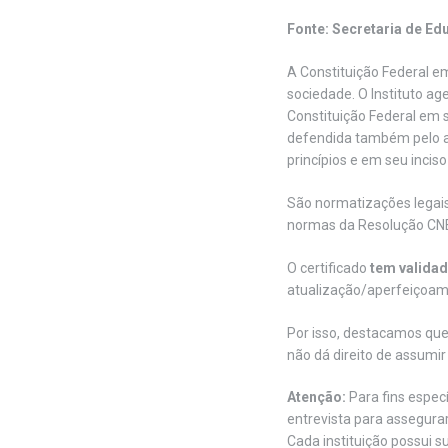
Fonte: Secretaria de E
A Constituição Federal em
sociedade. O Instituto ag
Constituição Federal em s
defendida também pelo a
princípios e em seu inciso
São normatizações legais 
normas da Resolução CNE n
O certificado
tem validad
atualização/aperfeiçoame
Por isso, destacamos qu
não dá direito de assumir
Atenção:
Para fins especí
entrevista para assegura
Cada instituição possui su