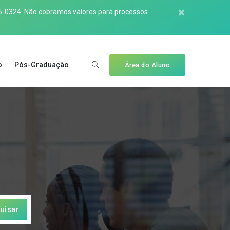
×
6-0324
. Não cobramos valores para processos
o
Pós-Graduação
Área do Aluno
uisar