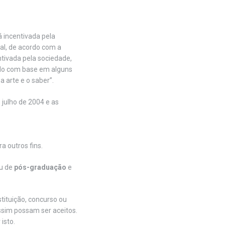
á incentivada pela
nal, de acordo com a
ntivada pela sociedade,
ado com base em alguns
a arte e o saber”.
 julho de 2004 e as
a outros fins.
u de
pós-graduação
e
stituição, concurso ou
ssim possam ser aceitos.
isto.