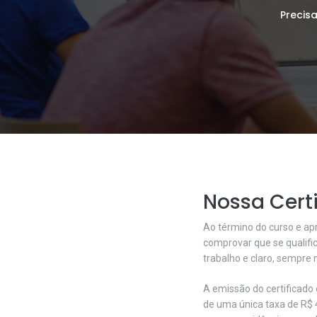
Precis
Nossa Cert
Ao término do curso e ap
comprovar que se qualific
trabalho e claro, sempre 
A emissão do certificado
de uma única taxa de R$ 