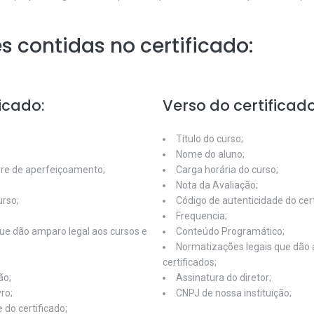
 contidas no certificado:
ficado:
Verso do certificado
Título do curso;
Nome do aluno;
ivre de aperfeiçoamento;
Carga horária do curso;
Nota da Avaliação;
urso;
Código de autenticidade do cert
Frequencia;
ue dão amparo legal aos cursos e
Conteúdo Programático;
Normatizações legais que dão 
certificados;
ão;
Assinatura do diretor;
ro;
CNPJ de nossa instituição;
 do certificado;