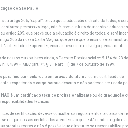
ducação de São Paulo
 seu artigo 205, “caput”, prevê que a educação é direito de todos, e ser
e conforme permissivo legal, isto é, com o intuito de incentivo educacio
eu artigo 205, que prevê que a educação é direito de todos, e será ince
rtigo 206 da nossa Carta Magna, que prevê que o ensino será ministr
 II: “a liberdade de aprender, ensinar, pesquisar e divulgar pensamentos, 
de nossos cursos livres ainda, o Decreto Presidencial nº 5.154 de 23 de
º 04/99 – MEC (art. 7º, § 3º e art.11) de 7 de outubro de 1999.
e para fins curriculares
e em
provas de títulos
, como certificado de
nto, respeitando a carga-horária descrita e não podendo ser usado par
e
NÃO é um certificado técnico profissionalizante
ou de
graduação
o
 responsabilidades técnicas.
ficos de certificação, deve-se consultar os regulamentos próprios da in
r-se de que nossos certificados atendem ao que está sendo exigido e a
as próprias regras e não é possível que o Instituto se responsabilize por 