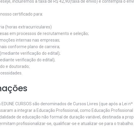
eseje, incluiremos a taxa de R$ 42,90(taxa de envio) e contempla o envio
osso certificado para:
ia (horas extracurriculares)
esas em processos de recrutamento e seleção;
omoções internas nas empresas;
nais conforme plano de carreira;
(mediante verificação do edital);
ediante verificação do edital);
do e doutorado;
ecessidades.
mações
a EDUNE CURSOS são denominados de Cursos Livres (que após a Lei nº 9
saram a integrar a Educação Profissional, como Educação Profissional 
alidade de educação não formal de duração variável, destinada a prop
mitam profissionalizar-se, qualificar-se e atualizar-se para o trabalho