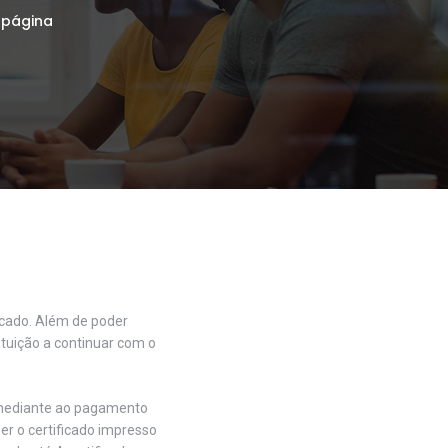
 página
icado. Além de poder
ituição a continuar com o
e mediante ao pagamento
r o certificado impresso