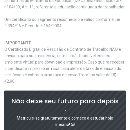
as normas do Ministério da Educação (MEC) pela Resolução CNE
n° 04/99, Art. 11, referente a educação continuada do trabalhador.
Um certificado do segmento reconhecido e válido conforme Lei
9.394/96 e Decreto 5.154/2004
IMPORTANTE
O Certificado Digital de Rescisão de Contrato de Trabalho NÃO é
enviado para sua residência, este ficará disponível em seu
ambiente virtual para download e impressão. Caso queira receber
o certificado impresso em sua casa além da taxa de emissão do
certificado é cobrado uma taxa de envio(frete) no valor de R$
42,90.
Não deixe seu futuro para depois
.
Matricule-se gratuitamente e comece a estudar hoje
mesmo! 😃