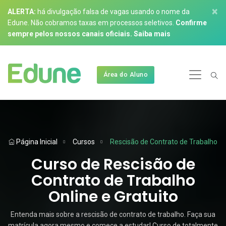
×
ALERTA:
há divulgação falsa de vagas usando o nome da
Edune. Não cobramos taxas em processos seletivos.
Confirme
sempre pelos nossos canais oficiais.
Saiba mais
Área do Aluno
Página Inicial
Cursos
Rescisão de Contrato de Trabalho
Curso de Rescisão de
Contrato de Trabalho
Online e Gratuito
Entenda mais sobre a rescisão de contrato de trabalho. Faça sua
matrícula agora mesmo e comece a estudar! Curso de totalmente