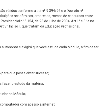
são válidos conforme a Lei nº 9.394/96 e o Decreto nº
nstituições acadêmicas, empresas, mesas de concursos entre
Presidencial n° 5.154, de 23 de julho de 2004, Art 1° e 3° e na
 3°, Inciso II. que tratam da Educação Profissional.
 autônoma e exigirá que você estude cada Módulo, a fim de ter
o para que possa obter sucesso;
ra fazer o estudo da matéria;
studar no Módulo;
um computador com acesso a internet.