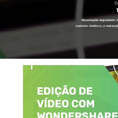
Ca
Observação importante:
A
materiais didáticos, a realiza