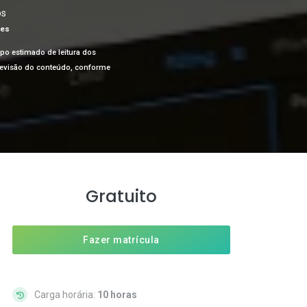
os
ões
mpo estimado de leitura dos
a revisão do conteúdo, conforme
Gratuito
Fazer matrícula
Carga horária:
10 horas