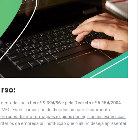
rso:
lamentados pela
Lei nº 9.394/96
e pelo
Decreto nº 5.154/2004
.
o MEC. Estes cursos são destinados ao aperfeiçoamento
em substituindo formações exigidas por legislações específicas
.
itérios da empresa ou instituição que o aluno deseja apresentar.