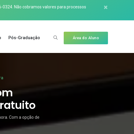
×
6-0324
. Não cobramos valores para processos
o
Pós-Graduação
Área do Aluno
ra
com
ratuito
mora. Com a opção de