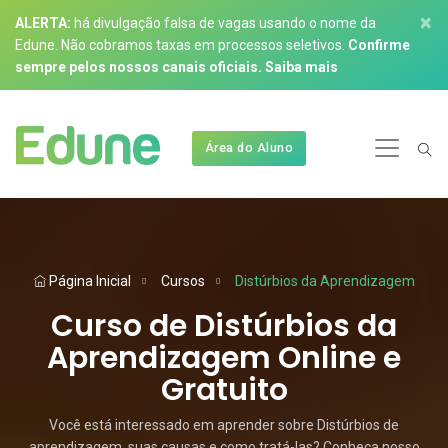
×
ALERTA:
há divulgação falsa de vagas usando o nome da
Edune. Não cobramos taxas em processos seletivos.
Confirme
sempre pelos nossos canais oficiais.
Saiba mais
Área do Aluno
Página Inicial
Cursos
Distúrbios da Aprendizagem
Curso de Distúrbios da
Aprendizagem Online e
Gratuito
Você está interessado em aprender sobre Distúrbios de
aprendizagem, suas causas e como tratá-las? Conheça nosso