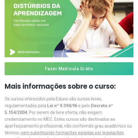
Fazer Matrícula Grátis
Mais informações sobre o curso:
Os cursos oferecidos pela Edune são cursos livres,
regulamentados pela
Lei nº 9.394/96
e pelo
Decreto nº
5.154/2004
. Por serem de livre oferta, não exigem
credenciamento no MEC. Estes cursos são destinados ao
aperfeiçoamento profissional, não conferindo grau acadêmico ou
técnico,
nem substituindo formações exigidas por legislações