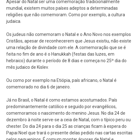
Apesar do Natal ser uma comemoração tradicionalmente
mundial, existem muitos países adeptos a determinadas
religiões que não comemoram. Como por exemplo, a cultura
judaica.
Os judeus não comemoram o Natal e o Ano Novo nos exemplos
Cristãos, apesar de reconhecerem que Jesus existiu, não existe
uma relação de divindade com ele. A comemoração que se é
feita no fim de ano é o Hanukkah (festas das luzes, em
hebraico) durante o período de 8 dias e começa no 25º dia do
mês judaico de Kislev.
Ou como por exemplo na Etiópia, país africano, o Natal é
comemorado no dia 6 de janeiro.
Já no Brasil, o Natal é como estamos acostumados. País
predominantemente católico e seguido por evangélicos,
comemoramos o nascimento do menino Jesus. No dia 24 de
dezembro à noite serve-se a ceia de Natal, com o típico peru ou
chester. Do dia 24 para o dia 25 as crianças ficam à espera do
Papai Noel que trará o presente delas pedido nas cartas escritas
pelos pequeninos. É comum montar árvores de Natal e