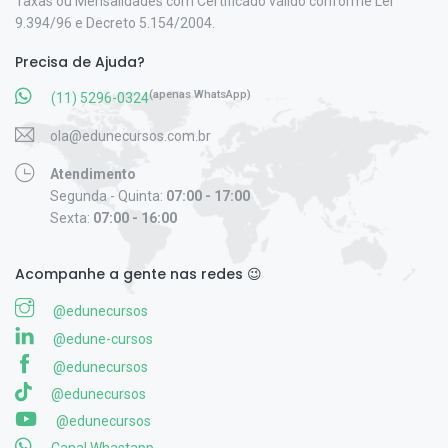
Taxas ou Mensalidades com Certificado válido conforme Lei
9.394/96 e Decreto 5.154/2004.
Precisa de Ajuda?
(apenas WhatsApp)
(11) 5296-0324
ola@edunecursos.com.br
Atendimento
Segunda - Quinta:
07:00 - 17:00
Sexta:
07:00 - 16:00
Acompanhe a gente nas redes 😉
@edunecursos
@edune-cursos
@edunecursos
@edunecursos
@edunecursos