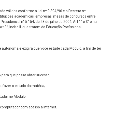
são válidos conforme a Lei nº 9.394/96 e o Decreto nº
nstituições acadêmicas, empresas, mesas de concursos entre
Presidencial n° 5.154, de 23 de julho de 2004, Art 1° e 3° e na
 3°, Inciso II. que tratam da Educação Profissional.
 autônoma e exigirá que você estude cada Módulo, a fim de ter
o para que possa obter sucesso;
ra fazer o estudo da matéria;
studar no Módulo;
um computador com acesso a internet.