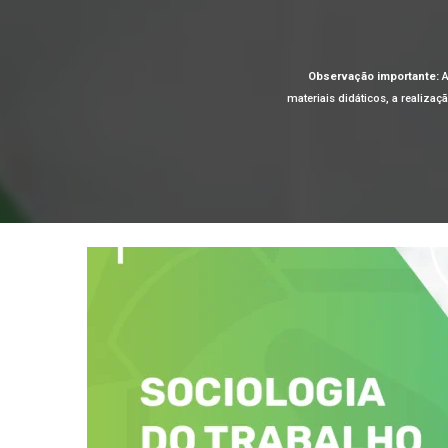
Observação importante:
A
materiais didáticos, a realiza