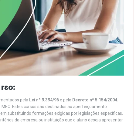
rso:
lamentados pela
Lei nº 9.394/96
e pelo
Decreto nº 5.154/2004
.
o MEC. Estes cursos são destinados ao aperfeiçoamento
em substituindo formações exigidas por legislações específicas
.
itérios da empresa ou instituição que o aluno deseja apresentar.