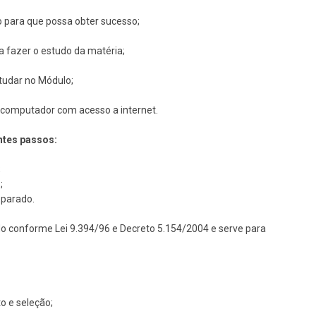
o para que possa obter sucesso;
ra fazer o estudo da matéria;
studar no Módulo;
um computador com acesso a internet.
ntes passos:
;
;
eparado.
do conforme Lei 9.394/96 e Decreto 5.154/2004 e serve para
o e seleção;