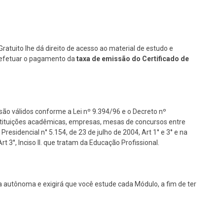
Gratuito lhe dá direito de acesso ao material de estudo e
se efetuar o pagamento da
taxa de emissão do Certificado de
são válidos conforme a Lei nº 9.394/96 e o Decreto nº
nstituições acadêmicas, empresas, mesas de concursos entre
Presidencial n° 5.154, de 23 de julho de 2004, Art 1° e 3° e na
 3°, Inciso II. que tratam da Educação Profissional.
 autônoma e exigirá que você estude cada Módulo, a fim de ter