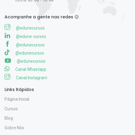
Sexta:
07:00 - 16:00
Acompanhe a gente nas redes 😉
@edunecursos
@edune-cursos
@edunecursos
@edunecursos
@edunecursos
Canal Whastapp
Canal Instagram
Links Rápidos
Página Inicial
Cursos
Blog
Sobre Nós