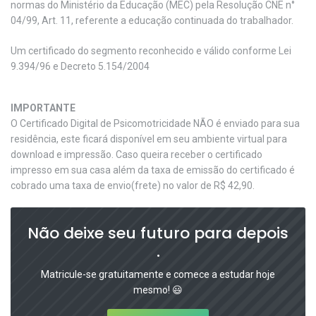
normas do Ministério da Educação (MEC) pela Resolução CNE n°
04/99, Art. 11, referente a educação continuada do trabalhador.
Um certificado do segmento reconhecido e válido conforme Lei
9.394/96 e Decreto 5.154/2004
IMPORTANTE
O Certificado Digital de Psicomotricidade NÃO é enviado para sua
residência, este ficará disponível em seu ambiente virtual para
download e impressão. Caso queira receber o certificado
impresso em sua casa além da taxa de emissão do certificado é
cobrado uma taxa de envio(frete) no valor de R$ 42,90.
Não deixe seu futuro para depois
.
Matricule-se gratuitamente e comece a estudar hoje
mesmo! 😃