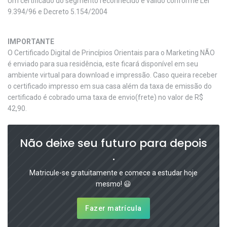
Um certificado do segmento reconhecido e válido conforme Lei
9.394/96 e Decreto 5.154/2004
IMPORTANTE
O Certificado Digital de Princípios Orientais para o Marketing NÃO
é enviado para sua residência, este ficará disponível em seu
ambiente virtual para download e impressão. Caso queira receber
o certificado impresso em sua casa além da taxa de emissão do
certificado é cobrado uma taxa de envio(frete) no valor de R$
42,90.
Não deixe seu futuro para depois
.
Matricule-se gratuitamente e comece a estudar hoje
mesmo! 😃
Fazer matrícula