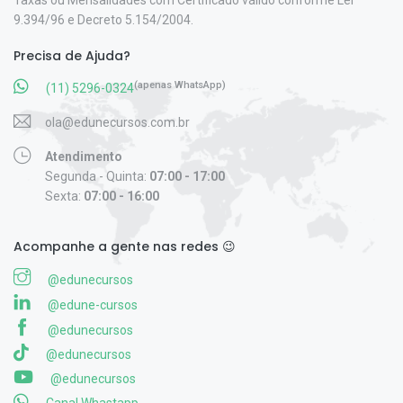
Taxas ou Mensalidades com Certificado válido conforme Lei
9.394/96 e Decreto 5.154/2004.
Precisa de Ajuda?
(apenas WhatsApp)
(11) 5296-0324
ola@edunecursos.com.br
Atendimento
Segunda - Quinta:
07:00 - 17:00
Sexta:
07:00 - 16:00
Acompanhe a gente nas redes 😉
@edunecursos
@edune-cursos
@edunecursos
@edunecursos
@edunecursos
Canal Whastapp