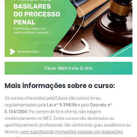
Fazer Matrícula Grátis
Mais informações sobre o curso:
Os cursos oferecidos pela Edune são cursos livres,
regulamentados pela
Lei nº 9.394/96
e pelo
Decreto nº
5.154/2004
. Por serem de livre oferta, não exigem
credenciamento no MEC. Estes cursos são destinados ao
aperfeiçoamento profissional, não conferindo grau acadêmico ou
técnico,
nem substituindo formações exigidas por legislações