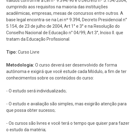
válidos conforme a Lei nº 9.394/96 e o Decreto nº 5.154/2004,
cumprindo aos requisitos na maioria das instituições
acadêmicas, empresas, mesas de concursos entre outros. A
base legal encontra-se na Lei nº 9.394, Decreto Presidencial n°
5.154, de 23 de julho de 2004, Art 1° e 3° e na Resolução do
Conselho Nacional de Educação n° 04/99, Art 3°, Inciso II. que
tratam da Educação Profissional.
Tipo:
Curso Livre
Metodologia:
O curso deverá ser desenvolvido de forma
autônoma e exigirá que você estude cada Módulo, a fim de ter
conhecimentos sobre os conteúdos do curso:
- O estudo será individualizado;
- O estudo e avaliação são simples, mas exigirão atenção para
que possa obter sucesso;
- Os cursos são livres e você terá o tempo que quiser para fazer
o estudo da matéria;