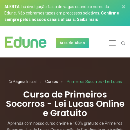
×
ALERTA:
há divulgação falsa de vagas usando o nome da
Edune. Não cobramos taxas em processos seletivos.
Confirme
sempre pelos nossos canais oficiais.
Saiba mais
Área do Aluno
Página Inicial
Cursos
Primeiros Socorros - Lei Lucas
Curso de Primeiros
Socorros - Lei Lucas Online
e Gratuito
Aprenda com nosso curso on-line e 100% gratuito de Primeiros
Socorros - Lei de Lucas. Com a opção de Certificado que é válido