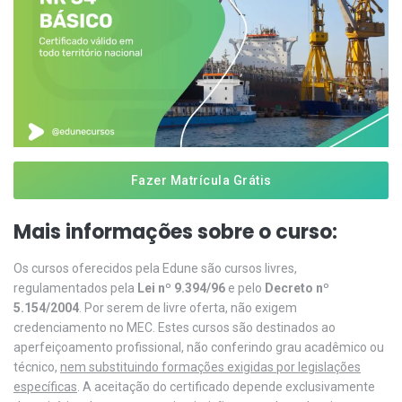
Fazer Matrícula Grátis
Mais informações sobre o curso:
Os cursos oferecidos pela Edune são cursos livres,
regulamentados pela
Lei nº 9.394/96
e pelo
Decreto nº
5.154/2004
. Por serem de livre oferta, não exigem
credenciamento no MEC. Estes cursos são destinados ao
aperfeiçoamento profissional, não conferindo grau acadêmico ou
técnico,
nem substituindo formações exigidas por legislações
específicas
. A aceitação do certificado depende exclusivamente