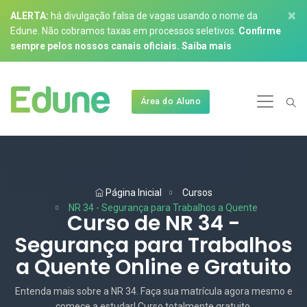
×
ALERTA:
há divulgação falsa de vagas usando o nome da
Edune. Não cobramos taxas em processos seletivos.
Confirme
sempre pelos nossos canais oficiais.
Saiba mais
Área do Aluno
Página Inicial
Cursos
NR 34 - Segurança para Trabalhos a Quente
Curso de NR 34 -
Segurança para Trabalhos
a Quente Online e Gratuito
Entenda mais sobre a NR 34. Faça sua matrícula agora mesmo e
comece a estudar! Curso totalmente gratuito.