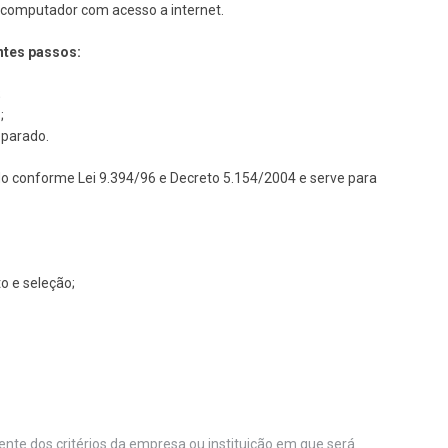
um computador com acesso a internet.
ntes passos:
;
;
eparado.
do conforme Lei 9.394/96 e Decreto 5.154/2004 e serve para
o e seleção;
nte dos critérios da empresa ou instituição em que será