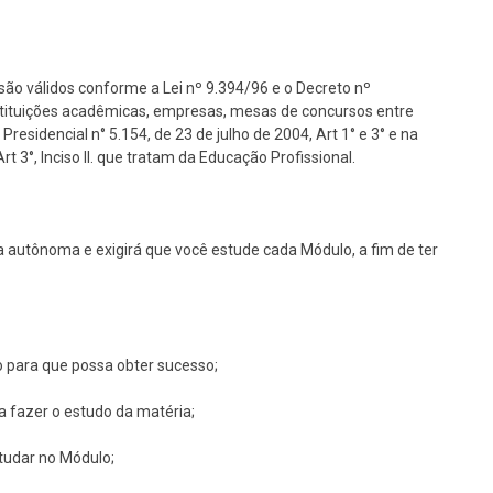
são válidos conforme a Lei nº 9.394/96 e o Decreto nº
nstituições acadêmicas, empresas, mesas de concursos entre
Presidencial n° 5.154, de 23 de julho de 2004, Art 1° e 3° e na
 3°, Inciso II. que tratam da Educação Profissional.
 autônoma e exigirá que você estude cada Módulo, a fim de ter
o para que possa obter sucesso;
ra fazer o estudo da matéria;
studar no Módulo;