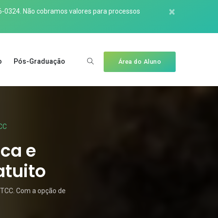
×
6-0324
. Não cobramos valores para processos
o
Pós-Graduação
Área do Aluno
TCC
ica e
atuito
e TCC. Com a opção de