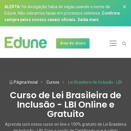
×
ALERTA:
há divulgação falsa de vagas usando o nome da
Edune. Não cobramos taxas em processos seletivos.
Confirme
sempre pelos nossos canais oficiais.
Saiba mais
Área do Aluno
Página Inicial
Cursos
Lei Brasileira de Inclusão - LBI
Curso de Lei Brasileira de
Inclusão - LBI Online e
Gratuito
Aprenda com nosso curso on-line e 100% gratuito de Lei Brasileira
de Inclusão - LBI. Com a opção de Certificado que é válido