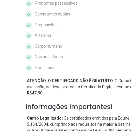
Pronomes possessivos
Consoantes duplas
Preposições
A família
Corpo humano
Nacionalidades
Profissões
ATENÇÃO: O CERTIFICADO NÃO É GRATUITO
: O Curso 
avaliação, se desejar emitir o Certificado Digital deve-
R$47,90
.
Informações Importantes!
Curso Legalizado:
Os certificados emitidos pela Edune 
5.154/2004, cumprindo aos requisitos na maioria das i
outros. A base legal encontra-se na Lei nº 9.394, Decreto 