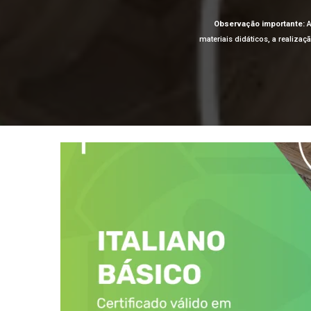
Observação importante:
A
materiais didáticos, a realiza