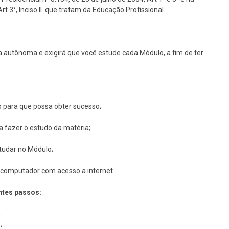
 3°, Inciso II. que tratam da Educação Profissional.
 autônoma e exigirá que você estude cada Módulo, a fim de ter
o para que possa obter sucesso;
ra fazer o estudo da matéria;
studar no Módulo;
um computador com acesso a internet.
ntes passos:
;
;