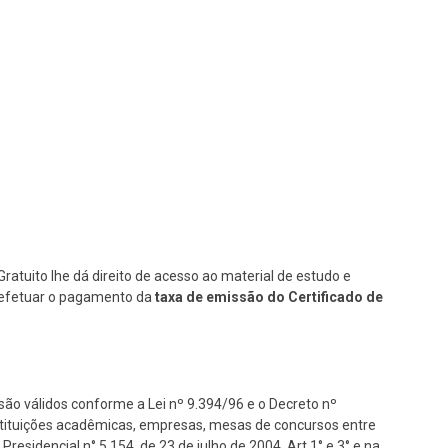
Gratuito lhe dá direito de acesso ao material de estudo e
se efetuar o pagamento da
taxa de emissão do Certificado de
são válidos conforme a Lei nº 9.394/96 e o Decreto nº
nstituições acadêmicas, empresas, mesas de concursos entre
Presidencial n° 5.154, de 23 de julho de 2004, Art 1° e 3° e na