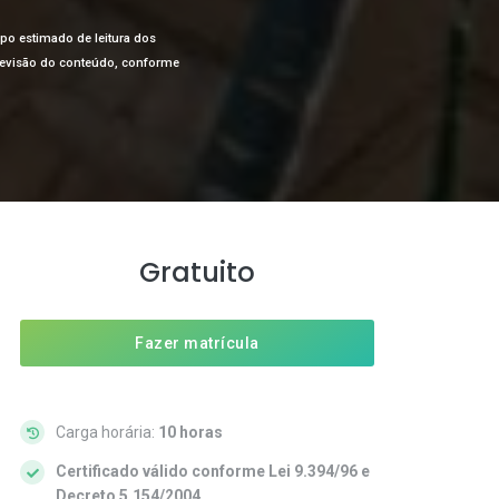
mpo estimado de leitura dos
a revisão do conteúdo, conforme
Gratuito
Fazer matrícula
Carga horária:
10 horas
Certificado válido conforme Lei 9.394/96 e
Decreto 5.154/2004