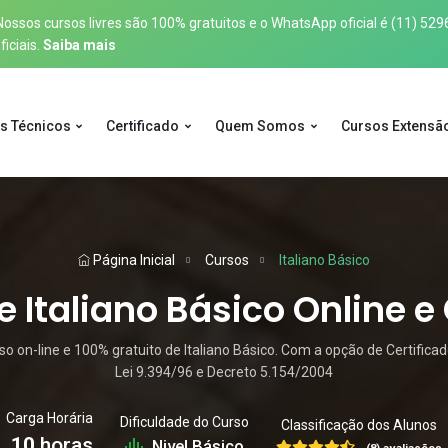
sos cursos livres são 100% gratuitos e o WhatsApp oficial é
(11) 529
iciais.
Saiba mais
s Técnicos
Certificado
Quem Somos
Cursos Extensã
Página Inicial
Cursos
Italiano Básico
 Italiano Básico Online e
 on-line e 100% gratuito de Italiano Básico. Com a opção de Certifica
Lei 9.394/96 e Decreto 5.154/2004
Carga Horária
Dificuldade do Curso
Classificação dos Alunos
10
horas
Nivel Básico