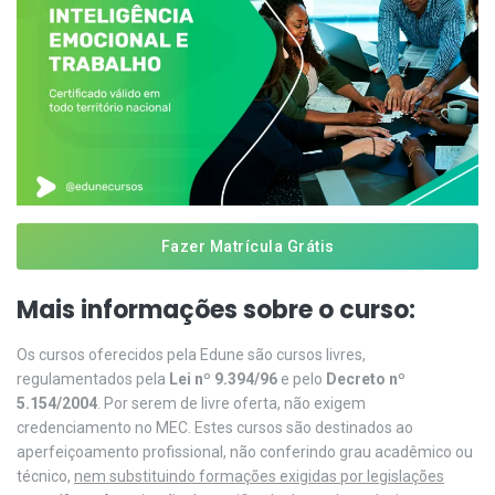
Fazer Matrícula Grátis
Mais informações sobre o curso:
Os cursos oferecidos pela Edune são cursos livres,
regulamentados pela
Lei nº 9.394/96
e pelo
Decreto nº
5.154/2004
. Por serem de livre oferta, não exigem
credenciamento no MEC. Estes cursos são destinados ao
aperfeiçoamento profissional, não conferindo grau acadêmico ou
técnico,
nem substituindo formações exigidas por legislações