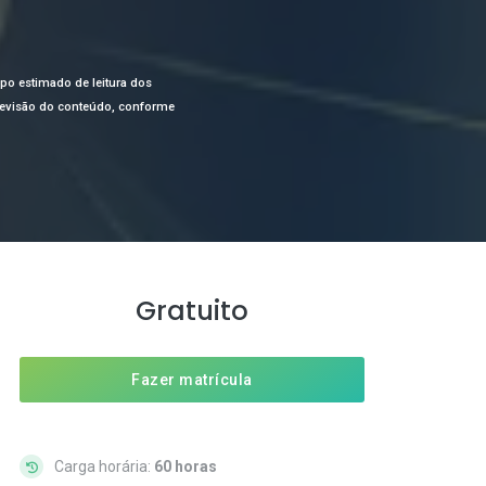
mpo estimado de leitura dos
a revisão do conteúdo, conforme
Gratuito
Fazer matrícula
Carga horária:
60 horas