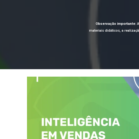
Observação importante:
A
materiais didáticos, a realiza