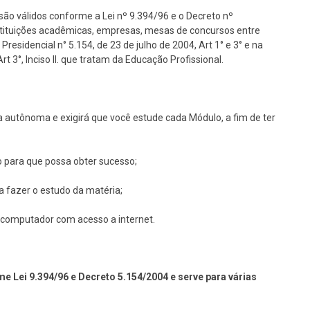
são válidos conforme a Lei nº 9.394/96 e o Decreto nº
nstituições acadêmicas, empresas, mesas de concursos entre
Presidencial n° 5.154, de 23 de julho de 2004, Art 1° e 3° e na
 3°, Inciso II. que tratam da Educação Profissional.
 autônoma e exigirá que você estude cada Módulo, a fim de ter
o para que possa obter sucesso;
ra fazer o estudo da matéria;
um computador com acesso a internet.
e Lei 9.394/96 e Decreto 5.154/2004 e serve para várias