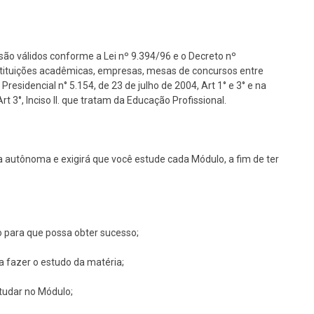
são válidos conforme a Lei nº 9.394/96 e o Decreto nº
nstituições acadêmicas, empresas, mesas de concursos entre
Presidencial n° 5.154, de 23 de julho de 2004, Art 1° e 3° e na
 3°, Inciso II. que tratam da Educação Profissional.
 autônoma e exigirá que você estude cada Módulo, a fim de ter
o para que possa obter sucesso;
ra fazer o estudo da matéria;
studar no Módulo;