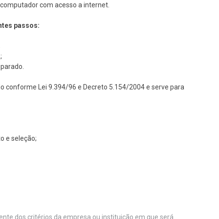
um computador com acesso a internet.
ntes passos:
;
;
eparado.
do conforme Lei 9.394/96 e Decreto 5.154/2004 e serve para
o e seleção;
nte dos critérios da empresa ou instituição em que será