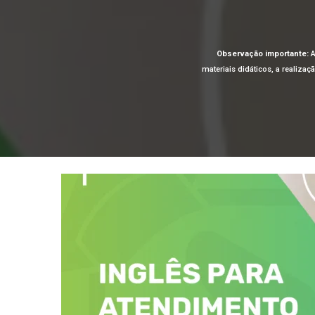
Observação importante:
A
materiais didáticos, a realiza