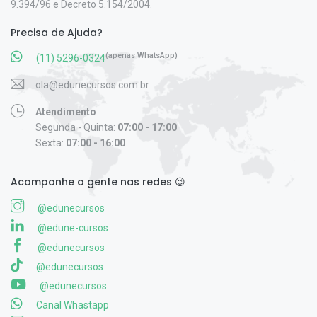
9.394/96 e Decreto 5.154/2004.
Precisa de Ajuda?
(apenas WhatsApp)
(11) 5296-0324
ola@edunecursos.com.br
Atendimento
Segunda - Quinta:
07:00 - 17:00
Sexta:
07:00 - 16:00
Acompanhe a gente nas redes 😉
@edunecursos
@edune-cursos
@edunecursos
@edunecursos
@edunecursos
Canal Whastapp