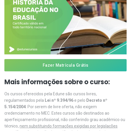
Fazer Matrícula Grátis
Mais informações sobre o curso:
Os cursos oferecidos pela Edune são cursos livres,
regulamentados pela
Lei nº 9.394/96
e pelo
Decreto nº
5.154/2004
. Por serem de livre oferta, não exigem
credenciamento no MEC. Estes cursos são destinados ao
aperfeiçoamento profissional, não conferindo grau acadêmico ou
técnico,
nem substituindo formações exigidas por legislações