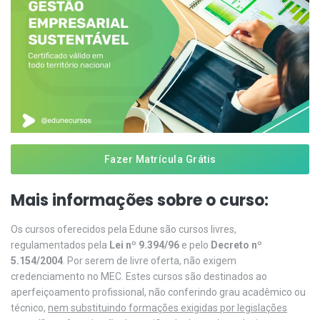
Fazer Matrícula Grátis
Mais informações sobre o curso:
Os cursos oferecidos pela Edune são cursos livres,
regulamentados pela
Lei nº 9.394/96
e pelo
Decreto nº
5.154/2004
. Por serem de livre oferta, não exigem
credenciamento no MEC. Estes cursos são destinados ao
aperfeiçoamento profissional, não conferindo grau acadêmico ou
técnico,
nem substituindo formações exigidas por legislações