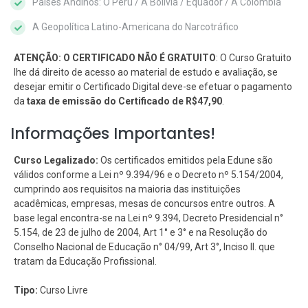
Países Andinos: O Peru / A Bolívia / Equador / A Colômbia
A Geopolítica Latino-Americana do Narcotráfico
ATENÇÃO: O CERTIFICADO NÃO É GRATUITO
: O Curso Gratuito
lhe dá direito de acesso ao material de estudo e avaliação, se
desejar emitir o Certificado Digital deve-se efetuar o pagamento
da
taxa de emissão do Certificado de R$47,90
.
Informações Importantes!
Curso Legalizado:
Os certificados emitidos pela Edune são
válidos conforme a Lei nº 9.394/96 e o Decreto nº 5.154/2004,
cumprindo aos requisitos na maioria das instituições
acadêmicas, empresas, mesas de concursos entre outros. A
base legal encontra-se na Lei nº 9.394, Decreto Presidencial n°
5.154, de 23 de julho de 2004, Art 1° e 3° e na Resolução do
Conselho Nacional de Educação n° 04/99, Art 3°, Inciso II. que
tratam da Educação Profissional.
Tipo:
Curso Livre