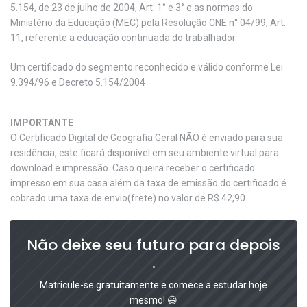
5.154, de 23 de julho de 2004, Art. 1° e 3° e as normas do
Ministério da Educação (MEC) pela Resolução CNE n° 04/99, Art.
11, referente a educação continuada do trabalhador.
Um certificado do segmento reconhecido e válido conforme Lei
9.394/96 e Decreto 5.154/2004
IMPORTANTE
O Certificado Digital de Geografia Geral NÃO é enviado para sua
residência, este ficará disponível em seu ambiente virtual para
download e impressão. Caso queira receber o certificado
impresso em sua casa além da taxa de emissão do certificado é
cobrado uma taxa de envio(frete) no valor de R$ 42,90.
Não deixe seu futuro para depois
.
Matricule-se gratuitamente e comece a estudar hoje
mesmo! 😃