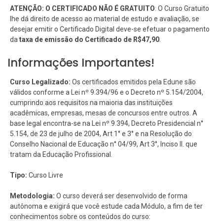
ATENÇÃO: O CERTIFICADO NÃO É GRATUITO
: O Curso Gratuito
lhe dá direito de acesso ao material de estudo e avaliação, se
desejar emitir o Certificado Digital deve-se efetuar o pagamento
da
taxa de emissão do Certificado de R$47,90
.
Informações Importantes!
Curso Legalizado:
Os certificados emitidos pela Edune são
válidos conforme a Lei nº 9.394/96 e o Decreto nº 5.154/2004,
cumprindo aos requisitos na maioria das instituições
acadêmicas, empresas, mesas de concursos entre outros. A
base legal encontra-se na Lei nº 9.394, Decreto Presidencial n°
5.154, de 23 de julho de 2004, Art 1° e 3° e na Resolução do
Conselho Nacional de Educação n° 04/99, Art 3°, Inciso II. que
tratam da Educação Profissional.
Tipo:
Curso Livre
Metodologia:
O curso deverá ser desenvolvido de forma
autônoma e exigirá que você estude cada Módulo, a fim de ter
conhecimentos sobre os conteúdos do curso: