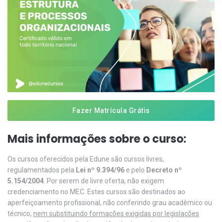
Fazer Matrícula Grátis
Mais informações sobre o curso:
Os cursos oferecidos pela Edune são cursos livres,
regulamentados pela
Lei nº 9.394/96
e pelo
Decreto nº
5.154/2004
. Por serem de livre oferta, não exigem
credenciamento no MEC. Estes cursos são destinados ao
aperfeiçoamento profissional, não conferindo grau acadêmico ou
técnico,
nem substituindo formações exigidas por legislações