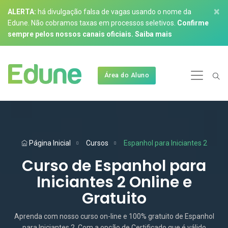
×
ALERTA:
há divulgação falsa de vagas usando o nome da
Edune. Não cobramos taxas em processos seletivos.
Confirme
sempre pelos nossos canais oficiais.
Saiba mais
Área do Aluno
Página Inicial
Cursos
Espanhol para Iniciantes 2
Curso de Espanhol para
Iniciantes 2 Online e
Gratuito
Aprenda com nosso curso on-line e 100% gratuito de Espanhol
para Iniciantes 2. Com a opção de Certificado que é válido