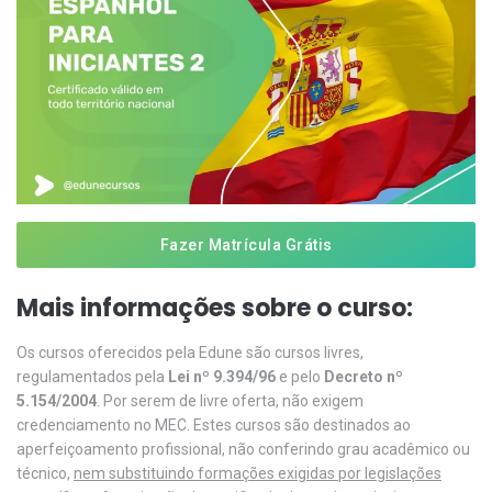
Fazer Matrícula Grátis
Mais informações sobre o curso:
Os cursos oferecidos pela Edune são cursos livres,
regulamentados pela
Lei nº 9.394/96
e pelo
Decreto nº
5.154/2004
. Por serem de livre oferta, não exigem
credenciamento no MEC. Estes cursos são destinados ao
aperfeiçoamento profissional, não conferindo grau acadêmico ou
técnico,
nem substituindo formações exigidas por legislações