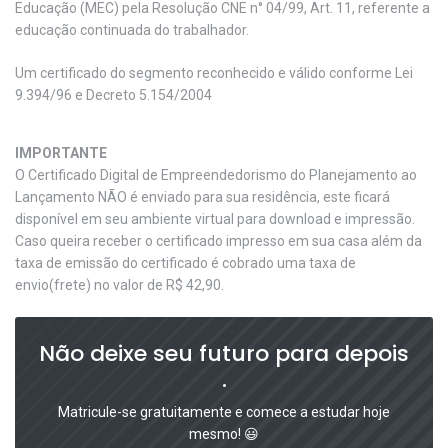
Educação (MEC) pela Resolução CNE n° 04/99, Art. 11, referente a
educação continuada do trabalhador.
Um certificado do segmento reconhecido e válido conforme Lei
9.394/96 e Decreto 5.154/2004
IMPORTANTE
O Certificado Digital de Empreendedorismo do Planejamento ao
Lançamento NÃO é enviado para sua residência, este ficará
disponível em seu ambiente virtual para download e impressão.
Caso queira receber o certificado impresso em sua casa além da
taxa de emissão do certificado é cobrado uma taxa de
envio(frete) no valor de R$ 42,90.
Não deixe seu futuro para depois
.
Matricule-se gratuitamente e comece a estudar hoje
mesmo! 😃