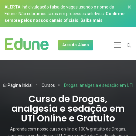
×
ALERTA:
há divulgação falsa de vagas usando o nome da
Edune. Não cobramos taxas em processos seletivos.
Confirme
sempre pelos nossos canais oficiais.
Saiba mais
Área do Aluno
Página Inicial
Cursos
Drogas, analgesia e sedação em UTI
Curso de Drogas,
analgesia e sedação em
UTI Online e Gratuito
Aprenda com nosso curso on-line e 100% gratuito de Drogas,
analgesia e sedação em UTI. Com a opção de Certificado que é