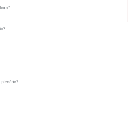
leira?
ão?
 plenário?