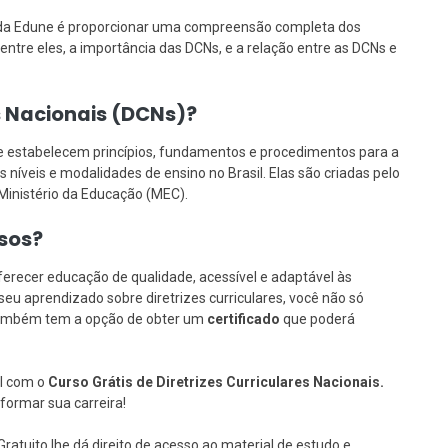
is da Edune é proporcionar uma compreensão completa dos
 entre eles, a importância das DCNs, e a relação entre as DCNs e
es Nacionais (DCNs)?
ue estabelecem princípios, fundamentos e procedimentos para a
níveis e modalidades de ensino no Brasil. Elas são criadas pelo
Ministério da Educação (MEC).
rsos?
erecer educação de qualidade, acessível e adaptável às
eu aprendizado sobre diretrizes curriculares, você não só
 também tem a opção de obter um
certificado
que poderá
al com o
Curso Grátis de Diretrizes Curriculares Nacionais.
ormar sua carreira!
Gratuito lhe dá direito de acesso ao material de estudo e