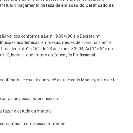
se efetuar o pagamento da
taxa de emissão do Certificado de
são válidos conforme a Lei nº 9.394/96 e o Decreto nº
nstituições acadêmicas, empresas, mesas de concursos entre
Presidencial n° 5.154, de 23 de julho de 2004, Art 1° e 3° e na
 3°, Inciso II. que tratam da Educação Profissional.
 autônoma e exigirá que você estude cada Módulo, a fim de ter
o para que possa obter sucesso;
ra fazer o estudo da matéria;
um computador com acesso a internet.