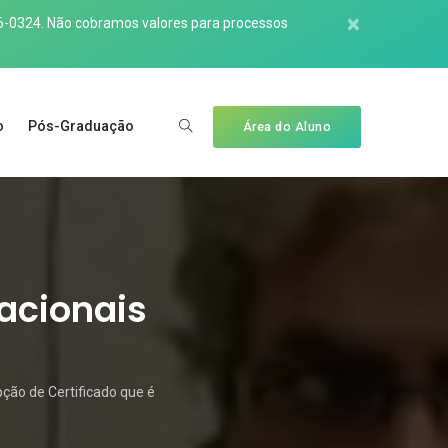
×
6-0324
. Não cobramos valores para processos
o
Pós-Graduação
Área do Aluno
Nacionais
pção de Certificado que é