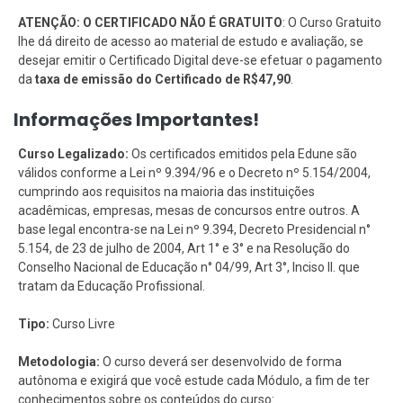
ATENÇÃO: O CERTIFICADO NÃO É GRATUITO
: O Curso Gratuito
lhe dá direito de acesso ao material de estudo e avaliação, se
desejar emitir o Certificado Digital deve-se efetuar o pagamento
da
taxa de emissão do Certificado de R$47,90
.
Informações Importantes!
Curso Legalizado:
Os certificados emitidos pela Edune são
válidos conforme a Lei nº 9.394/96 e o Decreto nº 5.154/2004,
cumprindo aos requisitos na maioria das instituições
acadêmicas, empresas, mesas de concursos entre outros. A
base legal encontra-se na Lei nº 9.394, Decreto Presidencial n°
5.154, de 23 de julho de 2004, Art 1° e 3° e na Resolução do
Conselho Nacional de Educação n° 04/99, Art 3°, Inciso II. que
tratam da Educação Profissional.
Tipo:
Curso Livre
Metodologia:
O curso deverá ser desenvolvido de forma
autônoma e exigirá que você estude cada Módulo, a fim de ter
conhecimentos sobre os conteúdos do curso: