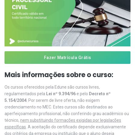
Fazer Matrícula Grátis
Mais informações sobre o curso:
Os cursos oferecidos pela Edune são cursos livres,
regulamentados pela
Lei nº 9.394/96
e pelo
Decreto nº
5.154/2004
. Por serem de livre oferta, não exigem
credenciamento no MEC. Estes cursos são destinados ao
aperfeiçoamento profissional, não conferindo grau acadêmico ou
técnico,
nem substituindo formações exigidas por legislações
específicas
. A aceitação do certificado depende exclusivamente
dos critérios da empresa ou instituição que o aluno deseja