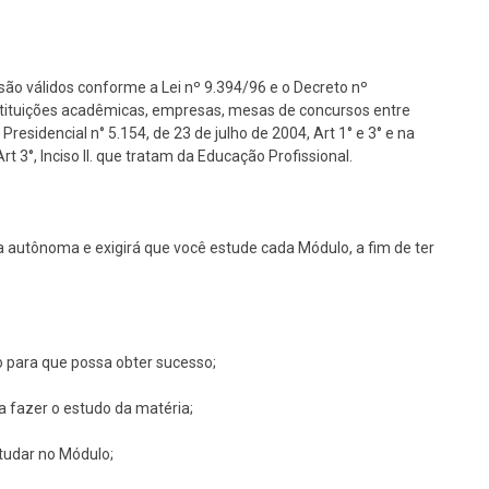
são válidos conforme a Lei nº 9.394/96 e o Decreto nº
nstituições acadêmicas, empresas, mesas de concursos entre
Presidencial n° 5.154, de 23 de julho de 2004, Art 1° e 3° e na
 3°, Inciso II. que tratam da Educação Profissional.
 autônoma e exigirá que você estude cada Módulo, a fim de ter
o para que possa obter sucesso;
ra fazer o estudo da matéria;
studar no Módulo;