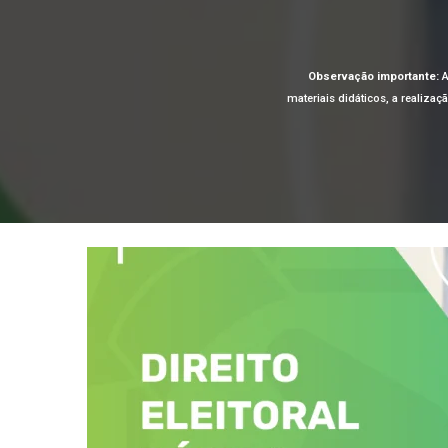
Observação importante:
A
materiais didáticos, a realiza