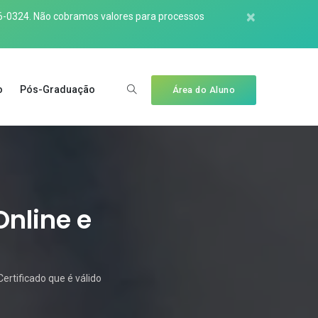
×
6-0324
. Não cobramos valores para processos
o
Pós-Graduação
Área do Aluno
Online e
ertificado que é válido