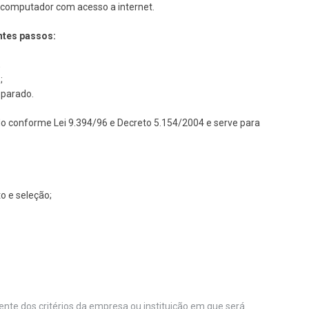
um computador com acesso a internet.
ntes passos:
;
;
eparado.
do conforme Lei 9.394/96 e Decreto 5.154/2004 e serve para
o e seleção;
nte dos critérios da empresa ou instituição em que será