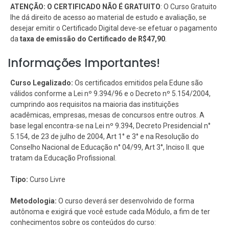
ATENÇÃO: O CERTIFICADO NÃO É GRATUITO
: O Curso Gratuito
lhe dá direito de acesso ao material de estudo e avaliação, se
desejar emitir o Certificado Digital deve-se efetuar o pagamento
da
taxa de emissão do Certificado de R$47,90
.
Informações Importantes!
Curso Legalizado:
Os certificados emitidos pela Edune são
válidos conforme a Lei nº 9.394/96 e o Decreto nº 5.154/2004,
cumprindo aos requisitos na maioria das instituições
acadêmicas, empresas, mesas de concursos entre outros. A
base legal encontra-se na Lei nº 9.394, Decreto Presidencial n°
5.154, de 23 de julho de 2004, Art 1° e 3° e na Resolução do
Conselho Nacional de Educação n° 04/99, Art 3°, Inciso II. que
tratam da Educação Profissional.
Tipo:
Curso Livre
Metodologia:
O curso deverá ser desenvolvido de forma
autônoma e exigirá que você estude cada Módulo, a fim de ter
conhecimentos sobre os conteúdos do curso: