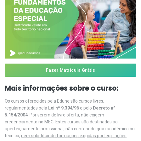
Fazer Matrícula Grátis
Mais informações sobre o curso:
Os cursos oferecidos pela Edune são cursos livres,
regulamentados pela
Lei nº 9.394/96
e pelo
Decreto nº
5.154/2004
. Por serem de livre oferta, não exigem
credenciamento no MEC. Estes cursos são destinados ao
aperfeiçoamento profissional, não conferindo grau acadêmico ou
técnico,
nem substituindo formações exigidas por legislações