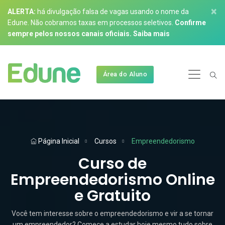
×
ALERTA:
há divulgação falsa de vagas usando o nome da
Edune. Não cobramos taxas em processos seletivos.
Confirme
sempre pelos nossos canais oficiais.
Saiba mais
Área do Aluno
Página Inicial
Cursos
Empreendedorismo
Curso de
Empreendedorismo Online
e Gratuito
Você tem interesse sobre o empreendedorismo e vir a se tornar
um empreendedor? Comece a estudar hoje mesmo tudo sobre