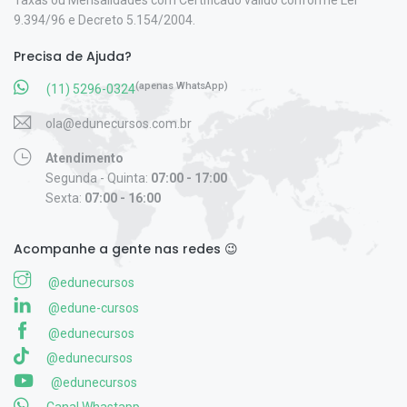
Taxas ou Mensalidades com Certificado válido conforme Lei
9.394/96 e Decreto 5.154/2004.
Precisa de Ajuda?
(apenas WhatsApp)
(11) 5296-0324
ola@edunecursos.com.br
Atendimento
Segunda - Quinta:
07:00 - 17:00
Sexta:
07:00 - 16:00
Acompanhe a gente nas redes 😉
@edunecursos
@edune-cursos
@edunecursos
@edunecursos
@edunecursos