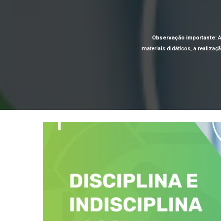
Observação importante:
A
materiais didáticos, a realiza