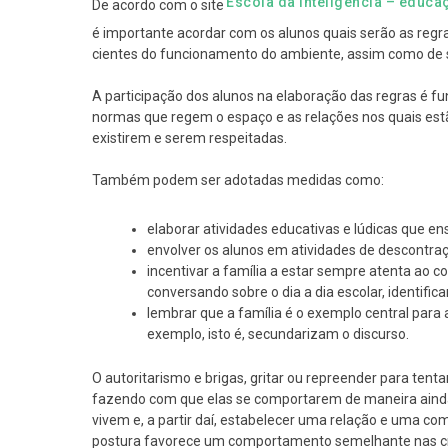
Escola da inteligência – educ
De acordo com o site
é importante acordar com os alunos quais serão as regra
cientes do funcionamento do ambiente, assim como de s
A participação dos alunos na elaboração das regras é f
normas que regem o espaço e as relações nos quais es
existirem e serem respeitadas.
Também podem ser adotadas medidas como:
elaborar atividades educativas e lúdicas que e
envolver os alunos em atividades de descontraç
incentivar a família a estar sempre atenta ao 
conversando sobre o dia a dia escolar, identifi
lembrar que a família é o exemplo central par
exemplo, isto é, secundarizam o discurso.
O autoritarismo e brigas, gritar ou repreender para tentar
fazendo com que elas se comportarem de maneira ainda 
vivem e, a partir daí, estabelecer uma relação e uma co
postura favorece um comportamento semelhante nas cria