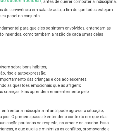
ação socioemocional
, antes de querer combater a indisciplina,
s de convivência em sala de aula, a fim de que todos estejam
eu papel no conjunto.
undamental para que eles se sintam envolvidos, entendam as
tão inseridos, como também a razão de cada umas delas
nsinem sobre bons hábitos;
ão, riso e autoexpressão;
comportamento das crianças e dos adolescentes,
cando as questões emocionais que as afligem;
a as crianças. Elas aprendem eminentemente pelo
 enfrentar a indisciplina infantil pode agravar a situação,
pior. O primeiro passo é entender o contexto em que elas
municação pautadas no respeito, no amor e no carinho. Essa
nças, o que auxilia e minimiza os conflitos, promovendo e