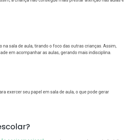
im, a criança não consegue mais prestar atenção nas aulas e
na sala de aula, tirando o foco das outras crianças. Assim,
ldade em acompanhar as aulas, gerando mais indisciplina.
ra exercer seu papel em sala de aula, o que pode gerar
escolar?