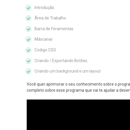
Introdução
Área de Trabalho
Barra de Feramentas
Máscaras
Codigo CSS
Criando / Exportando Botões
Criando um background e um layout
Você quer aprimorar o seu conhecimento sobre o program
completo sobre esse programa que vai te ajudar a desen