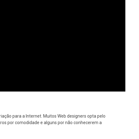
iação para a Internet. Muitos Web designers opta pelo
utros por comodidade e alguns por não conhecerem a