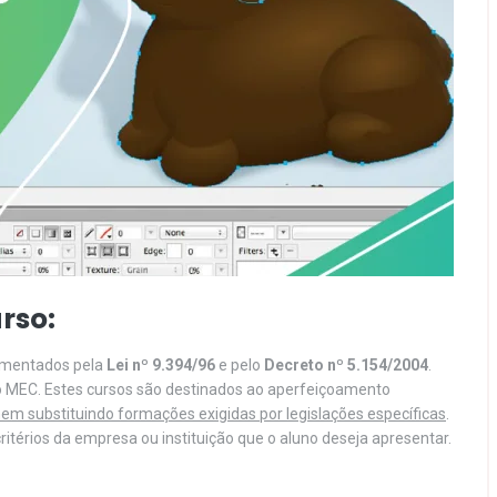
rso:
lamentados pela
Lei nº 9.394/96
e pelo
Decreto nº 5.154/2004
.
o MEC. Estes cursos são destinados ao aperfeiçoamento
em substituindo formações exigidas por legislações específicas
.
itérios da empresa ou instituição que o aluno deseja apresentar.