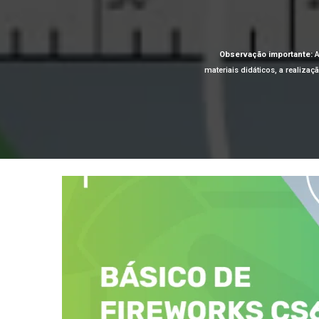
Observação importante:
A
materiais didáticos, a realiza