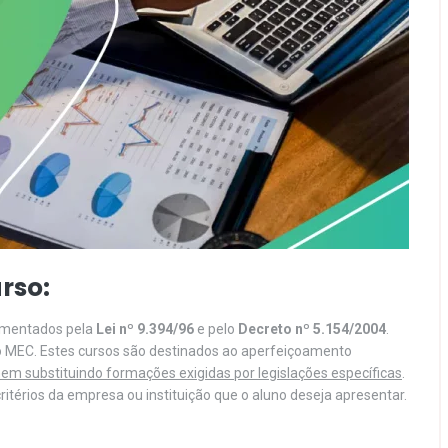
rso:
lamentados pela
Lei nº 9.394/96
e pelo
Decreto nº 5.154/2004
.
o MEC. Estes cursos são destinados ao aperfeiçoamento
em substituindo formações exigidas por legislações específicas
.
itérios da empresa ou instituição que o aluno deseja apresentar.