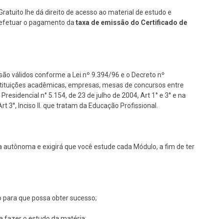
Gratuito lhe dá direito de acesso ao material de estudo e
se efetuar o pagamento da
taxa de emissão do Certificado de
são válidos conforme a Lei nº 9.394/96 e o Decreto nº
nstituições acadêmicas, empresas, mesas de concursos entre
Presidencial n° 5.154, de 23 de julho de 2004, Art 1° e 3° e na
 3°, Inciso II. que tratam da Educação Profissional.
 autônoma e exigirá que você estude cada Módulo, a fim de ter
o para que possa obter sucesso;
ra fazer o estudo da matéria;