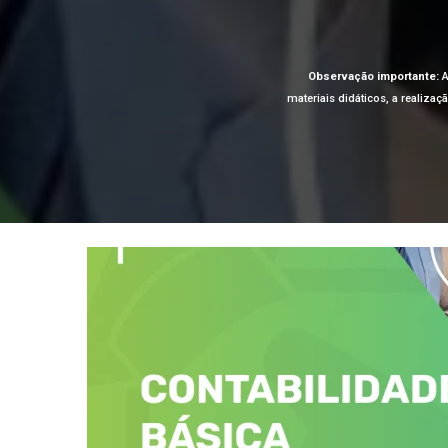
Observação importante:
A
materiais didáticos, a realiza