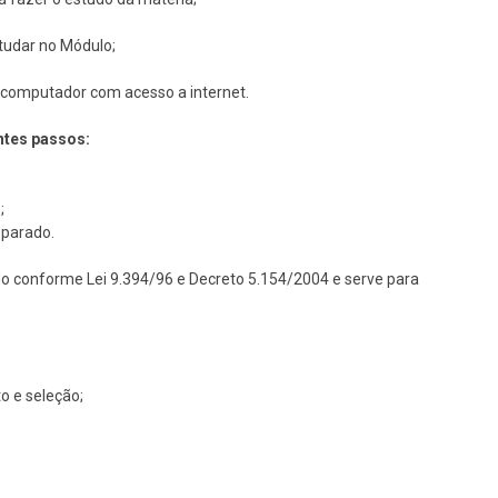
studar no Módulo;
um computador com acesso a internet.
ntes passos:
;
;
eparado.
do conforme Lei 9.394/96 e Decreto 5.154/2004 e serve para
o e seleção;