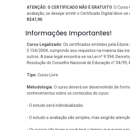
ATENÇÃO: O CERTIFICADO NÃO É GRATUITO
: O Curso 
avaliação, se desejar emitir o Certificado Digital deve-
R$47,90
.
Informações Importantes!
Curso Legalizado:
Os certificados emitidos pela Edune 
5.154/2004, cumprindo aos requisitos na maioria das i
outros. A base legal encontra-se na Lei nº 9.394, Decreto 
Resolução do Conselho Nacional de Educação n° 04/99, Art
Tipo:
Curso Livre
Metodologia:
O curso deverá ser desenvolvido de forma
conhecimentos sobre os conteúdos do curso:
- O estudo será individualizado;
- O estudo e avaliação são simples, mas exigirão atençã
- Os cursos são livres e você terá o tempo que quiser pa