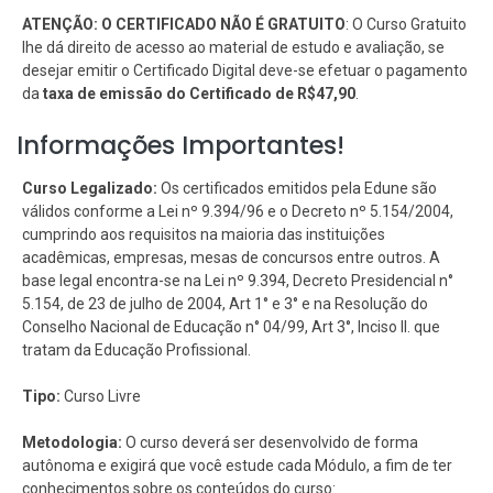
ATENÇÃO: O CERTIFICADO NÃO É GRATUITO
: O Curso Gratuito
lhe dá direito de acesso ao material de estudo e avaliação, se
desejar emitir o Certificado Digital deve-se efetuar o pagamento
da
taxa de emissão do Certificado de R$47,90
.
Informações Importantes!
Curso Legalizado:
Os certificados emitidos pela Edune são
válidos conforme a Lei nº 9.394/96 e o Decreto nº 5.154/2004,
cumprindo aos requisitos na maioria das instituições
acadêmicas, empresas, mesas de concursos entre outros. A
base legal encontra-se na Lei nº 9.394, Decreto Presidencial n°
5.154, de 23 de julho de 2004, Art 1° e 3° e na Resolução do
Conselho Nacional de Educação n° 04/99, Art 3°, Inciso II. que
tratam da Educação Profissional.
Tipo:
Curso Livre
Metodologia:
O curso deverá ser desenvolvido de forma
autônoma e exigirá que você estude cada Módulo, a fim de ter
conhecimentos sobre os conteúdos do curso: