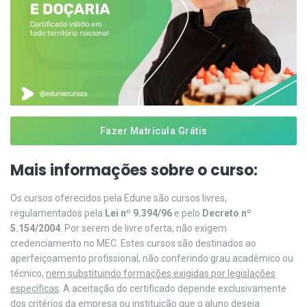
Fazer Matrícula Grátis
Mais informações sobre o curso:
Os cursos oferecidos pela Edune são cursos livres,
regulamentados pela
Lei nº 9.394/96
e pelo
Decreto nº
5.154/2004
. Por serem de livre oferta, não exigem
credenciamento no MEC. Estes cursos são destinados ao
aperfeiçoamento profissional, não conferindo grau acadêmico ou
técnico,
nem substituindo formações exigidas por legislações
específicas
. A aceitação do certificado depende exclusivamente
dos critérios da empresa ou instituição que o aluno deseja