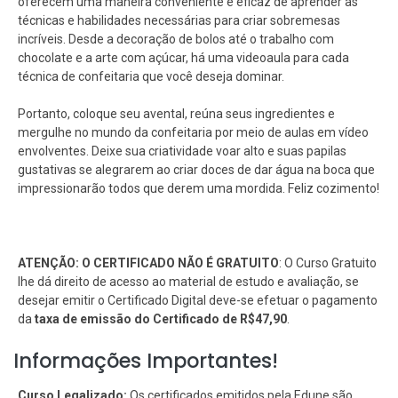
oferecem uma maneira conveniente e eficaz de aprender as
técnicas e habilidades necessárias para criar sobremesas
incríveis. Desde a decoração de bolos até o trabalho com
chocolate e a arte com açúcar, há uma videoaula para cada
técnica de confeitaria que você deseja dominar.
Portanto, coloque seu avental, reúna seus ingredientes e
mergulhe no mundo da confeitaria por meio de aulas em vídeo
envolventes. Deixe sua criatividade voar alto e suas papilas
gustativas se alegrarem ao criar doces de dar água na boca que
impressionarão todos que derem uma mordida. Feliz cozimento!
ATENÇÃO: O CERTIFICADO NÃO É GRATUITO
: O Curso Gratuito
lhe dá direito de acesso ao material de estudo e avaliação, se
desejar emitir o Certificado Digital deve-se efetuar o pagamento
da
taxa de emissão do Certificado de R$47,90
.
Informações Importantes!
Curso Legalizado:
Os certificados emitidos pela Edune são