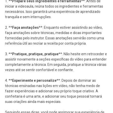
1. **
Prepare seus ingredientes e ferramentas
**: Antes de
iniciar a videoaula, reúna todos os ingredientes e ferramentas
necessários. Isso garantirá uma experiência de aprendizado
tranquila e sem interrupções.
2. **
Faça anotações*
*: Enquanto estiver assistindo ao vídeo,
faça anotações sobre técnicas, medidas e dicas importantes
fornecidas pelo instrutor. Essas anotações servirão como uma
referência útil ao recriar a receita por conta própria.
3. **
Pratique, pratique, pratique*
*: Não hesite em retroceder e
assistir novamente a seções específicas do vídeo para entender
completamente a técnica. Em seguida, pratique a técnica várias
vezes até se sentir confortável e confiante.
4. **
Experimente e personalize*
*: Depois de dominar as
técnicas ensinadas nas lições em vídeo, não tenha medo de
fazer experiências e adicionar seu próprio toque criativo. A
confeitaria é uma arte, e adicionar seu toque pessoal tornará
suas criações ainda mais especiais.
Seguindo essas dicas, você pode aprimorar sua experiência de