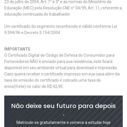
23 de julho de 2004, Art. 1° e 3° e as normas do Ministério da
Educação (MEC) pela Resolução CNE n° 04/99, Art. 11, referente a
educação continuada do trabalhador.
Um certificado do segmento reconhecido e válido conforme Lei
9.394/96 e Decreto 5.154/2004
IMPORTANTE
O Certificado Digital de Código de Defesa do Consumidor para
Fornecedores NÃO é enviado para sua residência, este ficará
disponível em seu ambiente virtual para download e impressão.
Caso queira receber o certificado impresso em sua casa além da
taxa de emissão do certificado é cobrado uma taxa de
envio(frete) no valor de R$ 42,90.
Não deixe seu futuro para depois
.
Matricule-se gratuitamente e comece a estudar hoje