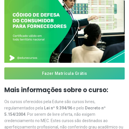
Fazer Matrícula Grátis
Mais informações sobre o curso:
Os cursos oferecidos pela Edune são cursos livres,
regulamentados pela
Lei nº 9.394/96
e pelo
Decreto nº
5.154/2004
. Por serem de livre oferta, não exigem
credenciamento no MEC. Estes cursos são destinados ao
aperfeiçoamento profissional, não conferindo grau acadêmico ou