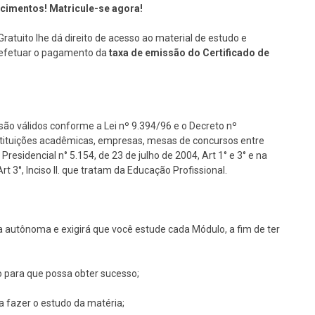
ecimentos! Matricule-se agora!
Gratuito lhe dá direito de acesso ao material de estudo e
se efetuar o pagamento da
taxa de emissão do Certificado de
são válidos conforme a Lei nº 9.394/96 e o Decreto nº
nstituições acadêmicas, empresas, mesas de concursos entre
Presidencial n° 5.154, de 23 de julho de 2004, Art 1° e 3° e na
 3°, Inciso II. que tratam da Educação Profissional.
 autônoma e exigirá que você estude cada Módulo, a fim de ter
o para que possa obter sucesso;
ra fazer o estudo da matéria;