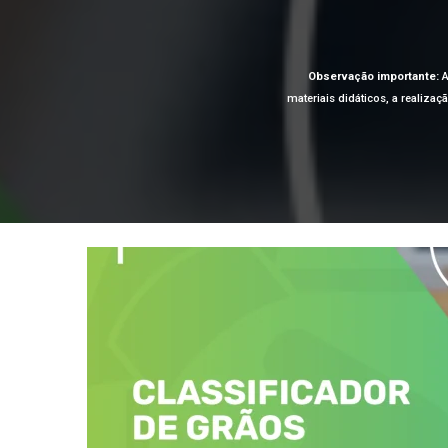
Observação importante:
A
materiais didáticos, a realiza