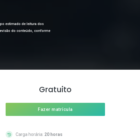
mpo estimado de leitura dos
a revisão do conteúdo, conforme
Gratuito
Fazer matrícula
Carga horária:
20 horas