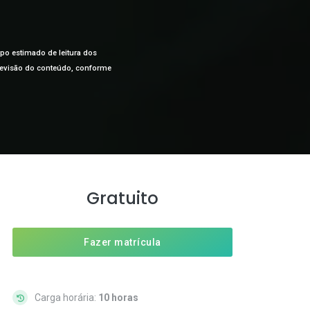
mpo estimado de leitura dos
a revisão do conteúdo, conforme
Gratuito
Fazer matrícula
Carga horária:
10 horas