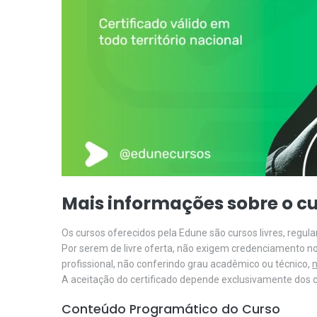
Mais informações sobre o cu
Os cursos oferecidos pela Edune são cursos livres, regu
Por serem de livre oferta, não exigem credenciamento n
profissional, não conferindo grau acadêmico ou técnico,
n
A aceitação do certificado depende exclusivamente dos cr
Conteúdo Programático do Curso