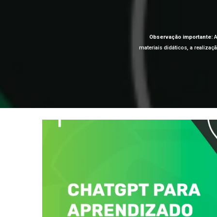
Observação importante:
A
materiais didáticos, a realiza