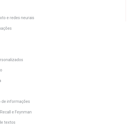
to e redes neurais
rmações
rsonalizados
ão
a
o de informações
e Recall e Feynman
de textos