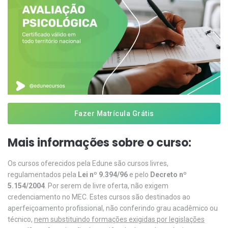
Fazer Matrícula Grátis
Mais informações sobre o curso:
Os cursos oferecidos pela Edune são cursos livres,
regulamentados pela
Lei nº 9.394/96
e pelo
Decreto nº
5.154/2004
. Por serem de livre oferta, não exigem
credenciamento no MEC. Estes cursos são destinados ao
aperfeiçoamento profissional, não conferindo grau acadêmico ou
técnico,
nem substituindo formações exigidas por legislações