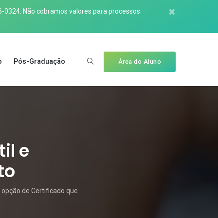
×
6-0324
. Não cobramos valores para processos
o
Pós-Graduação
Área do Aluno
il e
to
 opção de Certificado que