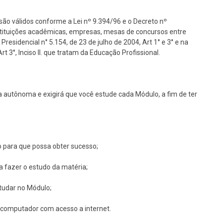
são válidos conforme a Lei nº 9.394/96 e o Decreto nº
nstituições acadêmicas, empresas, mesas de concursos entre
Presidencial n° 5.154, de 23 de julho de 2004, Art 1° e 3° e na
 3°, Inciso II. que tratam da Educação Profissional.
 autônoma e exigirá que você estude cada Módulo, a fim de ter
o para que possa obter sucesso;
ra fazer o estudo da matéria;
studar no Módulo;
um computador com acesso a internet.