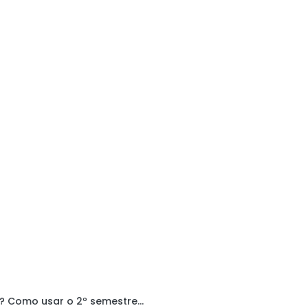
Metas paradas? Como usar o 2º semestre de 2026 para dar um salto na carreira