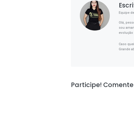
Escr
Equipe d
Olá, pess
sou amant
evolução 
Caso que
Grande a
Participe! Comente