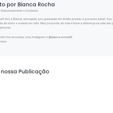
ito por Bianca Rocha
e Relacionamento e Conteúdo
oal! Sou a Bianca, advogada, pós-graduada em direito privado e processo penal. Sou 
e de vinho e viciada em café. Meu propósito de vida é fazer a diferença na vida da
pessoal.
iram me encontrar, meu Instagram é
@bianca.rocha20
braço.
 nossa Publicação