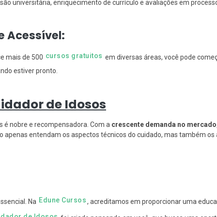
são universitária, enriquecimento de currículo e avaliações em processo
 e Acessível:
cursos gratuitos
e mais de 500
em diversas áreas, você pode começ
ando estiver pronto.
uidador de Idosos
sos é nobre e recompensadora. Com a
crescente demanda no mercado
 não apenas entendam os aspectos técnicos do cuidado, mas também o
Edune Cursos
essencial. Na
, acreditamos em proporcionar uma educaç
idador de Idosos