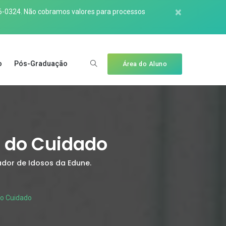
×
6-0324
. Não cobramos valores para processos
o
Pós-Graduação
Área do Aluno
r do Cuidado
dor de Idosos da Edune.
do Cuidado