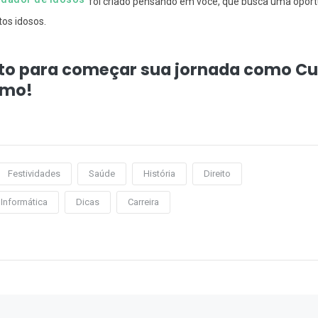
foi criado pensando em você, que busca uma opor
tos idosos.
nto para começar sua jornada como Cu
smo!
Festividades
Saúde
História
Direito
Informática
Dicas
Carreira