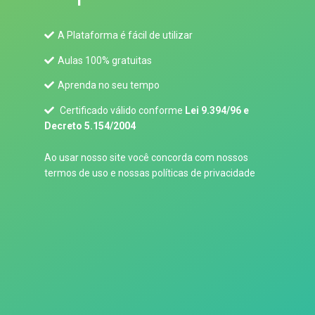
A Plataforma é fácil de utilizar
Aulas 100% gratuitas
Aprenda no seu tempo
Certificado válido conforme
Lei 9.394/96 e
Decreto 5.154/2004
Ao usar nosso site você concorda com nossos
termos de uso e nossas políticas de privacidade