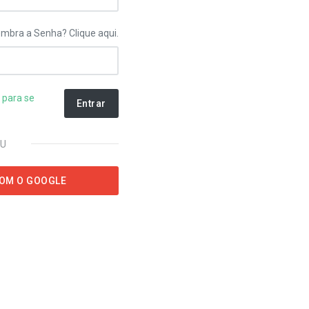
mbra a Senha? Clique aqui.
i para se
Entrar
U
OM O GOOGLE