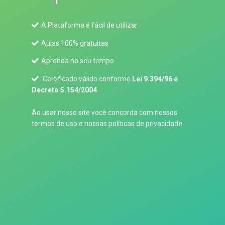
A Plataforma é fácil de utilizar
Aulas 100% gratuitas
Aprenda no seu tempo
Certificado válido conforme
Lei 9.394/96 e
Decreto 5.154/2004
Ao usar nosso site você concorda com nossos
termos de uso e nossas políticas de privacidade