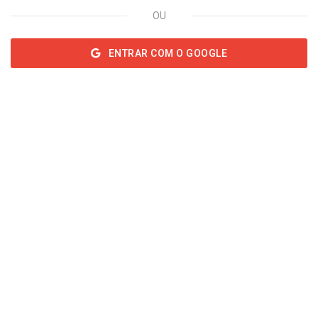
OU
ENTRAR COM O GOOGLE