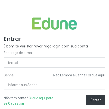
Entrar
É bom te ver! Por favor faça login com sua conta.
Endereço de e-mail
Senha
Não Lembra a Senha? Clique aqui.
Não tem conta?
Clique aqui para
Entrar
se
Cadastrar